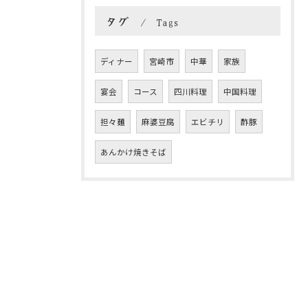
タグ
Tags
ディナー
宮崎市
中華
家族
宴会
コース
四川料理
中国料理
担々麺
麻婆豆腐
エビチリ
酢豚
あんかけ焼きそば