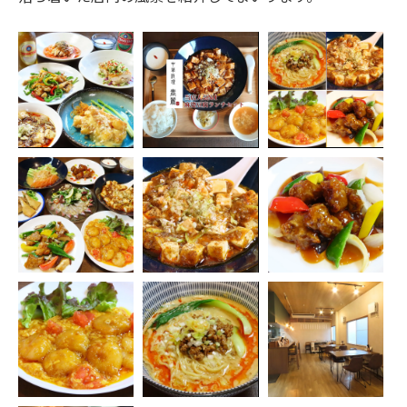
ディナーコース
◎2H飲み放題付
☆クーポンご利
用で￥5,000(税
込)">